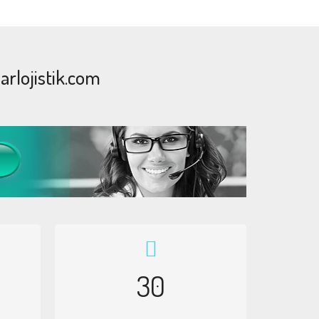
rlojistik.com
30