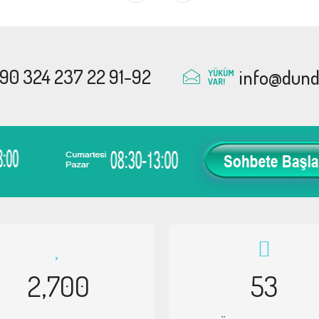
90 324 237 22 91-92
info@dunda
YÜKÜM
VAR!
2,700
53