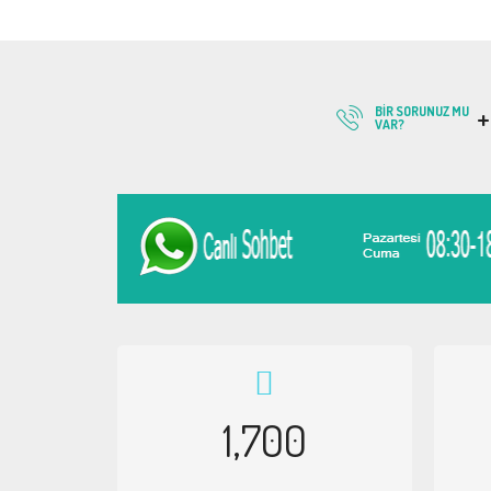
+
BIR SORUNUZ MU
VAR?
1,700